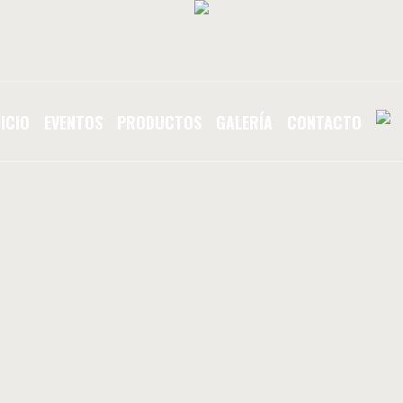
NICIO
EVENTOS
PRODUCTOS
GALERÍA
CONTACTO
E
Delicious Food
Home
/
Delicious Food