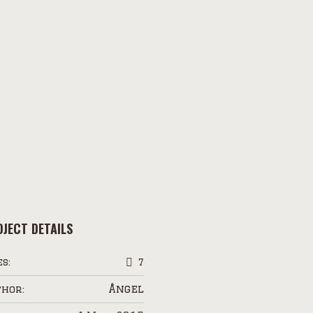
JECT DETAILS
es:
7
Ángel
hor: