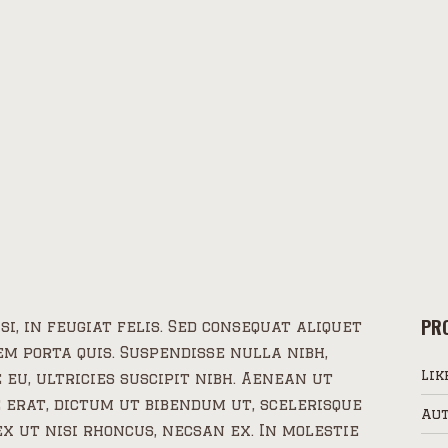
PRO
i, in feugiat felis. Sed consequat aliquet
em porta quis. Suspendisse nulla nibh,
Lik
eu, ultricies suscipit nibh. Aenean ut
 erat, dictum ut bibendum ut, scelerisque
Aut
x ut nisi rhoncus, necsan ex. In molestie