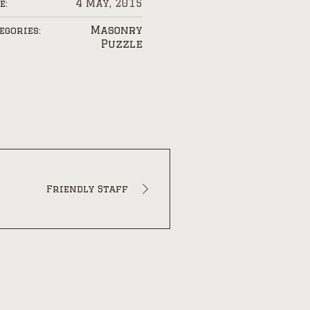
4 May, 2015
e:
Masonry
egories:
Puzzle
Friendly Staff