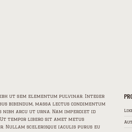
PRO
ibh ut sem elementum pulvinar. Integer
ibus bibendum, massa lectus condimentum
Lik
s nibh arcu ut urna. Nam imperdiet id
 Ut tempor libero sit amet metus
Aut
. Nullam scelerisque iaculis purus eu