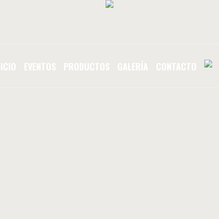
NICIO
EVENTOS
PRODUCTOS
GALERÍA
CONTACTO
E
Friendly Staff
Home
/
Friendly Staff