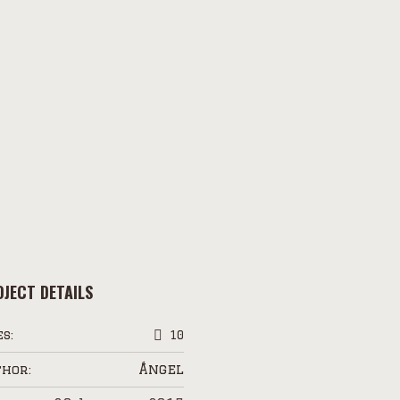
JECT DETAILS
es:
10
Ángel
hor: